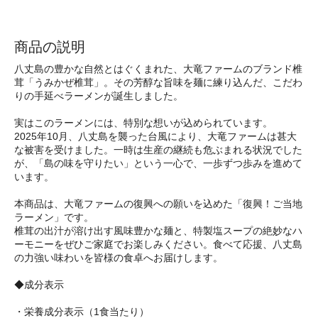
商品の説明
八丈島の豊かな自然とはぐくまれた、大竜ファームのブランド椎
茸「うみかぜ椎茸」。その芳醇な旨味を麺に練り込んだ、こだわ
りの手延べラーメンが誕生しました。
実はこのラーメンには、特別な想いが込められています。
2025年10月、八丈島を襲った台風により、大竜ファームは甚大
な被害を受けました。一時は生産の継続も危ぶまれる状況でした
が、「島の味を守りたい」という一心で、一歩ずつ歩みを進めて
います。
本商品は、大竜ファームの復興への願いを込めた「復興！ご当地
ラーメン」です。
椎茸の出汁が溶け出す風味豊かな麺と、特製塩スープの絶妙なハ
ーモニーをぜひご家庭でお楽しみください。食べて応援、八丈島
の力強い味わいを皆様の食卓へお届けします。
◆成分表示
・栄養成分表示（1食当たり）