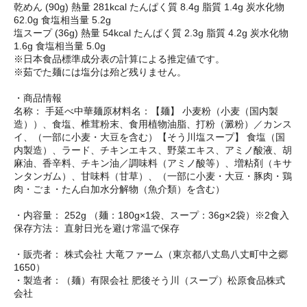
乾めん (90g) 熱量 281kcal たんぱく質 8.4g 脂質 1.4g 炭水化物
62.0g 食塩相当量 5.2g
塩スープ (36g) 熱量 54kcal たんぱく質 2.3g 脂質 4.2g 炭水化物
1.6g 食塩相当量 5.0g
※日本食品標準成分表の計算による推定値です。
※茹でた麺には塩分は殆ど残りません。
・商品情報
名称： 手延べ中華麺原材料名：【麺】 小麦粉（小麦（国内製
造））、食塩、椎茸粉末、食用植物油脂、打粉（澱粉）／カンス
イ、（一部に小麦・大豆を含む）【そう川塩スープ】 食塩（国
内製造）、ラード、チキンエキス、野菜エキス、アミノ酸液、胡
麻油、香辛料、チキン油／調味料（アミノ酸等）、増粘剤（キサ
ンタンガム）、甘味料（甘草）、（一部に小麦・大豆・豚肉・鶏
肉・ごま・たん白加水分解物（魚介類）を含む）
・内容量： 252g （麺：180g×1袋、スープ：36g×2袋）※2食入
保存方法： 直射日光を避け常温で保存
・販売者： 株式会社 大竜ファーム（東京都八丈島八丈町中之郷
1650）
・製造者：（麺）有限会社 肥後そう川（スープ）松原食品株式
会社